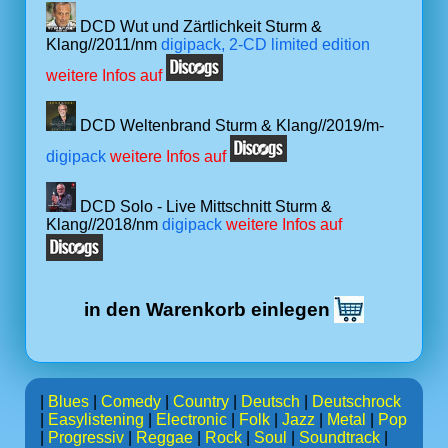
DCD Wut und Zärtlichkeit Sturm &
Klang//2011/nm
digipack, 2-CD limited edition
weitere Infos auf
DCD Weltenbrand Sturm & Klang//2019/m-
digipack
weitere Infos auf
DCD Solo - Live Mittschnitt Sturm &
Klang//2018/nm
digipack
weitere Infos auf
in den Warenkorb einlegen
|
Blues
|
Comedy
|
Country
|
Deutsch
|
Deutschrock
|
Easylistening
|
Electronic
|
Folk
|
Jazz
|
Metal
|
Pop
|
Progressiv
|
Reggae
|
Rock
|
Soul
|
Soundtrack
|