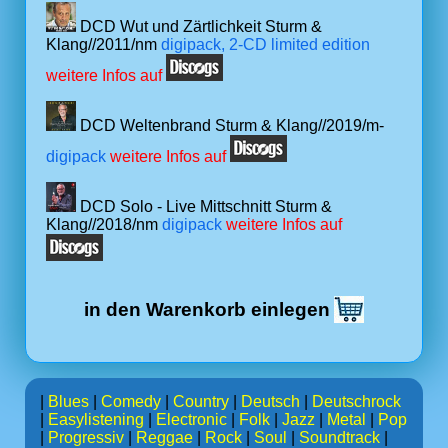
DCD Wut und Zärtlichkeit Sturm &
Klang//2011/nm
digipack, 2-CD limited edition
weitere Infos auf
DCD Weltenbrand Sturm & Klang//2019/m-
digipack
weitere Infos auf
DCD Solo - Live Mittschnitt Sturm &
Klang//2018/nm
digipack
weitere Infos auf
in den Warenkorb einlegen
|
Blues
|
Comedy
|
Country
|
Deutsch
|
Deutschrock
|
Easylistening
|
Electronic
|
Folk
|
Jazz
|
Metal
|
Pop
|
Progressiv
|
Reggae
|
Rock
|
Soul
|
Soundtrack
|