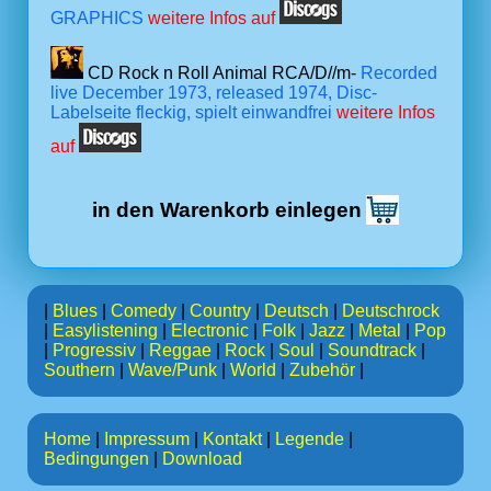
GRAPHICS
weitere Infos auf
CD Rock n Roll Animal RCA/D//m-
Recorded
live December 1973, released 1974, Disc-
Labelseite fleckig, spielt einwandfrei
weitere Infos
auf
in den Warenkorb einlegen
|
Blues
|
Comedy
|
Country
|
Deutsch
|
Deutschrock
|
Easylistening
|
Electronic
|
Folk
|
Jazz
|
Metal
|
Pop
|
Progressiv
|
Reggae
|
Rock
|
Soul
|
Soundtrack
|
Southern
|
Wave/Punk
|
World
|
Zubehör
|
Home
|
Impressum
|
Kontakt
|
Legende
|
Bedingungen
|
Download