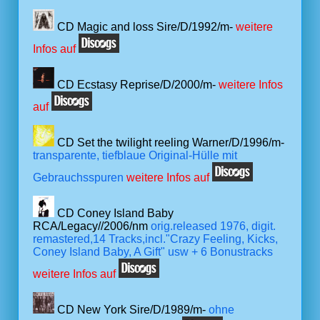
CD Magic and loss Sire/D/1992/m-
weitere
Infos auf
CD Ecstasy Reprise/D/2000/m-
weitere Infos
auf
CD Set the twilight reeling Warner/D/1996/m-
transparente, tiefblaue Original-Hülle mit
Gebrauchsspuren
weitere Infos auf
CD Coney Island Baby
RCA/Legacy//2006/nm
orig.released 1976, digit.
remastered,14 Tracks,incl."Crazy Feeling, Kicks,
Coney Island Baby, A Gift" usw + 6 Bonustracks
weitere Infos auf
CD New York Sire/D/1989/m-
ohne