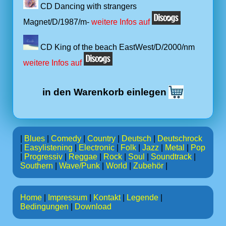
CD Dancing with strangers
Magnet/D/1987/m-
weitere Infos auf
CD King of the beach EastWest/D/2000/nm
weitere Infos auf
in den Warenkorb einlegen
|
Blues
|
Comedy
|
Country
|
Deutsch
|
Deutschrock
|
Easylistening
|
Electronic
|
Folk
|
Jazz
|
Metal
|
Pop
|
Progressiv
|
Reggae
|
Rock
|
Soul
|
Soundtrack
|
Southern
|
Wave/Punk
|
World
|
Zubehör
|
Home
|
Impressum
|
Kontakt
|
Legende
|
Bedingungen
|
Download