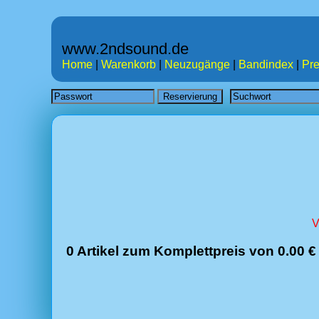
www.2ndsound.de
Home
|
Warenkorb
|
Neuzugänge
|
Bandindex
|
Pre
V
0 Artikel zum Komplettpreis von 0.00 €