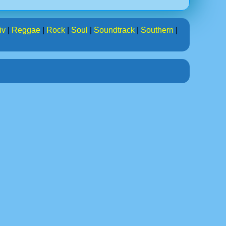
iv
|
Reggae
|
Rock
|
Soul
|
Soundtrack
|
Southern
|