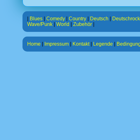
|
Blues
|
Comedy
|
Country
|
Deutsch
|
Deutschrock
Wave/Punk
|
World
|
Zubehör
|
Home
|
Impressum
|
Kontakt
|
Legende
|
Bedingun