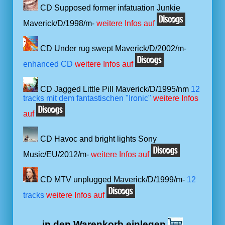
CD Supposed former infatuation Junkie
Maverick/D/1998/m-
weitere Infos auf
CD Under rug swept Maverick/D/2002/m-
enhanced CD
weitere Infos auf
CD Jagged Little Pill Maverick/D/1995/nm
12
tracks mit dem fantastischen "Ironic"
weitere Infos
auf
CD Havoc and bright lights Sony
Music/EU/2012/m-
weitere Infos auf
CD MTV unplugged Maverick/D/1999/m-
12
tracks
weitere Infos auf
in den Warenkorb einlegen