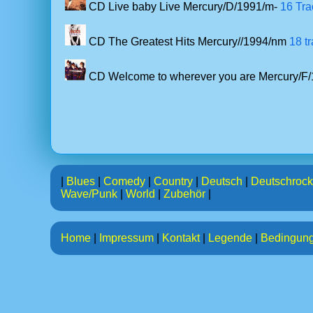
CD Live baby Live Mercury/D/1991/m-
16 Tra
CD The Greatest Hits Mercury//1994/nm
18 t
CD Welcome to wherever you are Mercury/F
|
Blues
|
Comedy
|
Country
|
Deutsch
|
Deutschrock
Wave/Punk
|
World
|
Zubehör
|
Home
|
Impressum
|
Kontakt
|
Legende
|
Bedingun