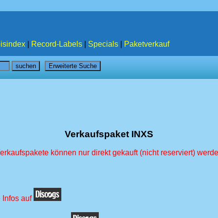
isindex
|
Record-Labels
|
Specials
|
Paketverkauf
Verkaufspaket INXS
erkaufspakete können nur direkt gekauft (nicht reserviert) werd
 Infos auf