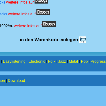
cks
weitere Infos auf
racks
weitere Infos auf
/1992/m-
weitere Infos auf
in den Warenkorb einlegen
|
Easylistening
|
Electronic
|
Folk
|
Jazz
|
Metal
|
Pop
|
Progress
gen
|
Download