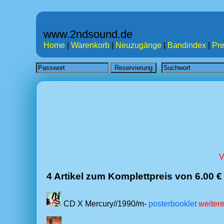
www.2ndsound.de
Home
|
Warenkorb
|
Neuzugänge
|
Bandindex
|
Pre
V
4 Artikel zum Komplettpreis von 6.00 €
CD X Mercury//1990/m-
posterbooklet
weitere