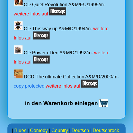
CD Quiet Revolution A&M/EU/1999/m-
weitere Infos auf
CD This way up A&M/D/1994/m-
weitere
Infos auf
CD Power of ten A&M/D/1992/m-
weitere
Infos auf
DCD The ultimate Collection A&M/D/2000/m-
copy protected
weitere Infos auf
in den Warenkorb einlegen
|
Blues
|
Comedy
|
Country
|
Deutsch
|
Deutschrock