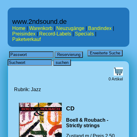
www.2ndsound.de
Home
|
Warenkorb
|
Neuzugänge
|
Bandindex
|
Preisindex
|
Record-Labels
|
Specials
|
Paketverkauf
0 Artikel
Rubrik: Jazz
CD
Boell & Roubach -
Strictly strings
Zustand m / Preis 2.50