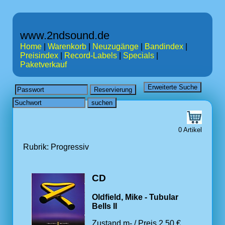
www.2ndsound.de
Home
|
Warenkorb
|
Neuzugänge
|
Bandindex
|
Preisindex
|
Record-Labels
|
Specials
|
Paketverkauf
0 Artikel
Rubrik: Progressiv
CD
Oldfield, Mike - Tubular
Bells II
Zustand m- / Preis 2.50 €