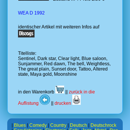
WEA D 1992
identischer Artikel mit weiteren Infos auf
Titelliste:
Sentinel, Dark star, Clear light, Blue saloon,
Sunjammer, Red dawn, The bell, Weightless,
The great plain, Sunset door, Tattoo, Altered
state, Maya gold, Moonshine
in den Warenkorb
||
zurück in die
Auflistung
||
drucken
|
Blues
|
Comedy
|
Country
|
Deutsch
|
Deutschrock