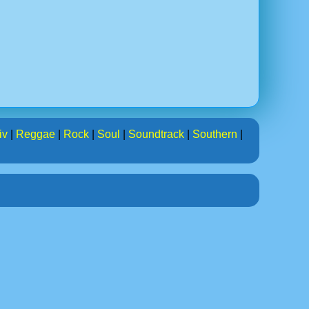
iv
|
Reggae
|
Rock
|
Soul
|
Soundtrack
|
Southern
|