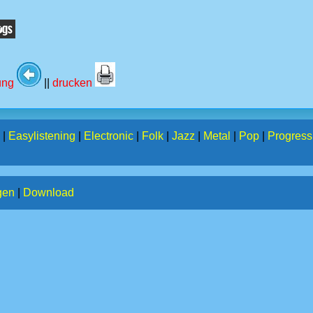
tung
||
drucken
|
Easylistening
|
Electronic
|
Folk
|
Jazz
|
Metal
|
Pop
|
Progress
gen
|
Download