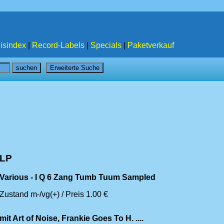
isindex
|
Record-Labels
|
Specials
|
Paketverkauf
LP
Various - I Q 6 Zang Tumb Tuum Sampled
Zustand m-/vg(+) / Preis 1.00 €
mit Art of Noise, Frankie Goes To H. ....