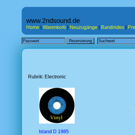
www.2ndsound.de
Home
|
Warenkorb
|
Neuzugänge
|
Bandindex
|
Pre
Rubrik: Electronic
Island D 1985