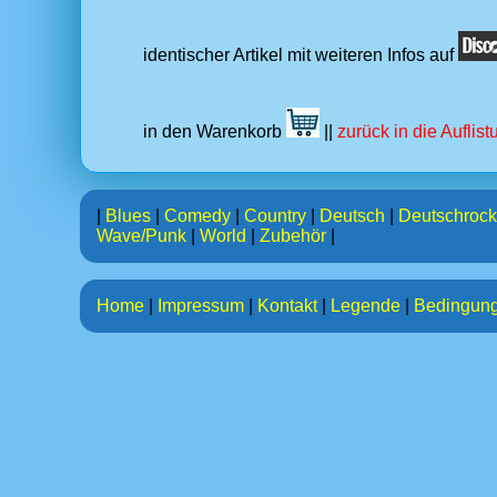
identischer Artikel mit weiteren Infos auf
in den Warenkorb
||
zurück in die Auflis
|
Blues
|
Comedy
|
Country
|
Deutsch
|
Deutschrock
Wave/Punk
|
World
|
Zubehör
|
Home
|
Impressum
|
Kontakt
|
Legende
|
Bedingun