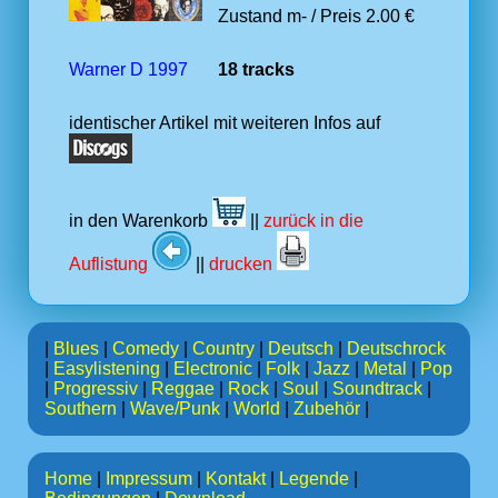
Zustand m- / Preis 2.00 €
Warner D 1997
18 tracks
identischer Artikel mit weiteren Infos auf
in den Warenkorb
||
zurück in die
Auflistung
||
drucken
|
Blues
|
Comedy
|
Country
|
Deutsch
|
Deutschrock
|
Easylistening
|
Electronic
|
Folk
|
Jazz
|
Metal
|
Pop
|
Progressiv
|
Reggae
|
Rock
|
Soul
|
Soundtrack
|
Southern
|
Wave/Punk
|
World
|
Zubehör
|
Home
|
Impressum
|
Kontakt
|
Legende
|