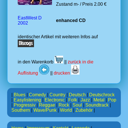
Zustand m- / Preis 2.00 €
EastWest D
enhanced CD
2002
identischer Artikel mit weiteren Infos auf
in den Warenkorb
||
zurück in die
Auflistung
||
drucken
|
Blues
|
Comedy
|
Country
|
Deutsch
|
Deutschrock
|
Easylistening
|
Electronic
|
Folk
|
Jazz
|
Metal
|
Pop
|
Progressiv
|
Reggae
|
Rock
|
Soul
|
Soundtrack
|
Southern
|
Wave/Punk
|
World
|
Zubehör
|