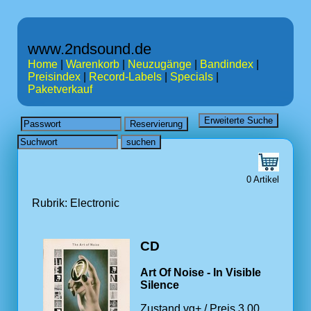
www.2ndsound.de
Home
|
Warenkorb
|
Neuzugänge
|
Bandindex
|
Preisindex
|
Record-Labels
|
Specials
|
Paketverkauf
0 Artikel
Rubrik: Electronic
CD
Art Of Noise - In Visible
Silence
Zustand vg+ / Preis 3.00