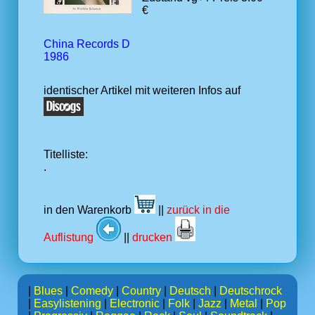
€
China Records D
1986
identischer Artikel mit weiteren Infos auf
Titelliste:
.
in den Warenkorb
||
zurück in die
Auflistung
||
drucken
|
Blues
|
Comedy
|
Country
|
Deutsch
|
Deutschrock
|
Easylistening
|
Electronic
|
Folk
|
Jazz
|
Metal
|
Pop