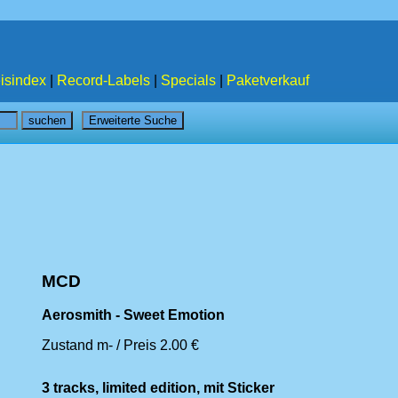
isindex
|
Record-Labels
|
Specials
|
Paketverkauf
MCD
Aerosmith - Sweet Emotion
Zustand m- / Preis 2.00 €
3 tracks, limited edition, mit Sticker