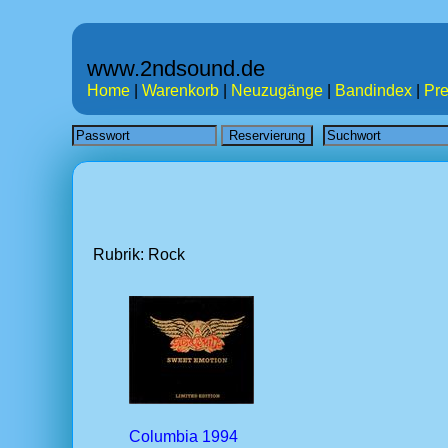
www.2ndsound.de
Home
|
Warenkorb
|
Neuzugänge
|
Bandindex
|
Pre
Rubrik: Rock
Columbia 1994