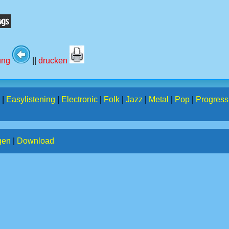
tung
||
drucken
|
Easylistening
|
Electronic
|
Folk
|
Jazz
|
Metal
|
Pop
|
Progress
gen
|
Download