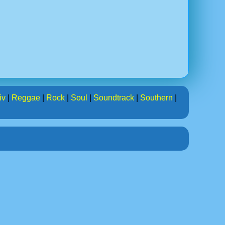
iv
|
Reggae
|
Rock
|
Soul
|
Soundtrack
|
Southern
|