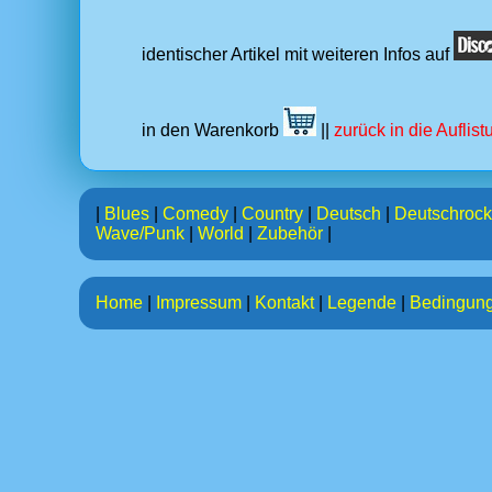
identischer Artikel mit weiteren Infos auf
in den Warenkorb
||
zurück in die Auflis
|
Blues
|
Comedy
|
Country
|
Deutsch
|
Deutschrock
Wave/Punk
|
World
|
Zubehör
|
Home
|
Impressum
|
Kontakt
|
Legende
|
Bedingun