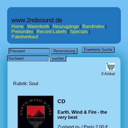
www.2ndsound.de
Home
|
Warenkorb
|
Neuzugänge
|
Bandindex
|
Preisindex
|
Record-Labels
|
Specials
|
Paketverkauf
0 Artikel
Rubrik: Soul
CD
Earth, Wind & Fire - the
very best
Zustand m- / Preis 2.00 €