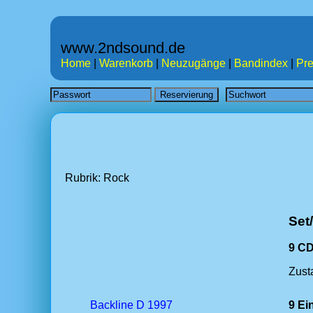
www.2ndsound.de
Home
|
Warenkorb
|
Neuzugänge
|
Bandindex
|
Pre
Rubrik: Rock
Set
9 CD
Zust
Backline D 1997
9 Ei