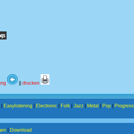
tung
||
drucken
|
Easylistening
|
Electronic
|
Folk
|
Jazz
|
Metal
|
Pop
|
Progress
gen
|
Download