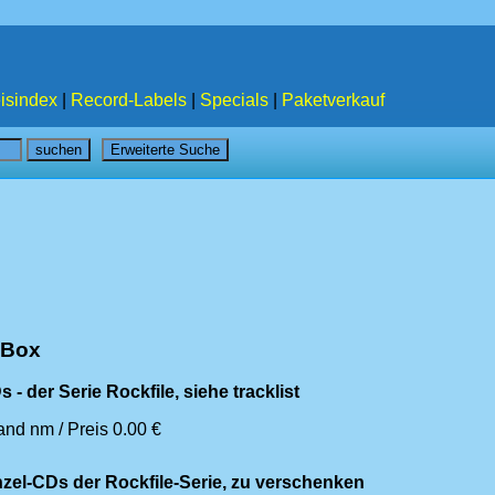
isindex
|
Record-Labels
|
Specials
|
Paketverkauf
/Box
s - der Serie Rockfile, siehe tracklist
and nm / Preis 0.00 €
nzel-CDs der Rockfile-Serie, zu verschenken