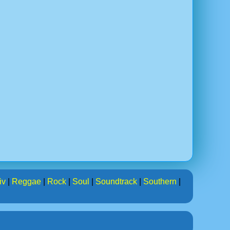
iv
|
Reggae
|
Rock
|
Soul
|
Soundtrack
|
Southern
|