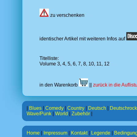
zu verschenken
identischer Artikel mit weiteren Infos auf
Titelliste:
Volume 3, 4, 5, 6, 7, 8, 10, 11, 12
in den Warenkorb
||
zurück in die Auflis
|
Blues
|
Comedy
|
Country
|
Deutsch
|
Deutschrock
Wave/Punk
|
World
|
Zubehör
|
Home
|
Impressum
|
Kontakt
|
Legende
|
Bedingun