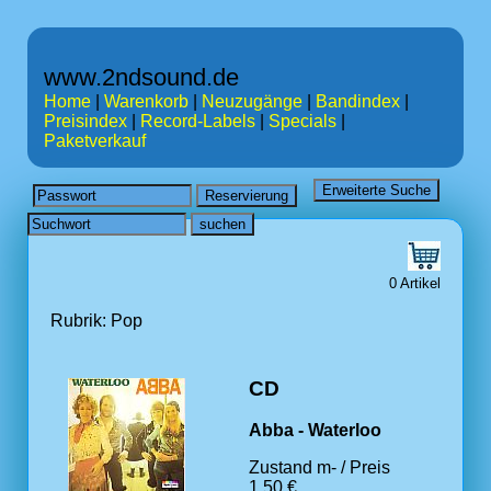
www.2ndsound.de
Home
|
Warenkorb
|
Neuzugänge
|
Bandindex
|
Preisindex
|
Record-Labels
|
Specials
|
Paketverkauf
0 Artikel
Rubrik: Pop
CD
Abba - Waterloo
Zustand m- / Preis
1.50 €