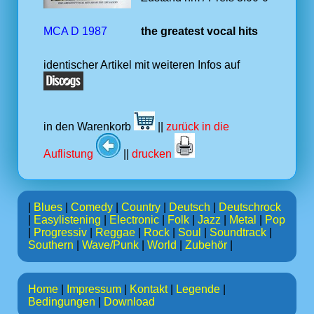
MCA D 1987
the greatest vocal hits
identischer Artikel mit weiteren Infos auf
in den Warenkorb
||
zurück in die
Auflistung
||
drucken
|
Blues
|
Comedy
|
Country
|
Deutsch
|
Deutschrock
|
Easylistening
|
Electronic
|
Folk
|
Jazz
|
Metal
|
Pop
|
Progressiv
|
Reggae
|
Rock
|
Soul
|
Soundtrack
|
Southern
|
Wave/Punk
|
World
|
Zubehör
|
Home
|
Impressum
|
Kontakt
|
Legende
|
Bedingungen
|
Download