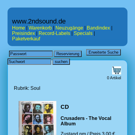
www.2ndsound.de
Home
|
Warenkorb
|
Neuzugänge
|
Bandindex
|
Preisindex
|
Record-Labels
|
Specials
|
Paketverkauf
0 Artikel
Rubrik: Soul
CD
Crusaders - The Vocal
Album
Zustand nm / Preis 3.00 €