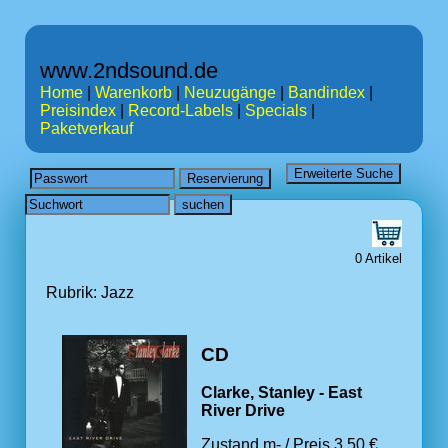
www.2ndsound.de
Home
|
Warenkorb
|
Neuzugänge
|
Bandindex
|
Preisindex
|
Record-Labels
|
Specials
|
Paketverkauf
0 Artikel
Rubrik: Jazz
CD
Clarke, Stanley - East
River Drive
Zustand m- / Preis 3.50 €