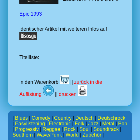
Epic 1993
identischer Artikel mit weiteren Infos auf
Titelliste:
.
in den Warenkorb
||
zurück in die
Auflistung
||
drucken
|
Blues
|
Comedy
|
Country
|
Deutsch
|
Deutschrock
|
Easylistening
|
Electronic
|
Folk
|
Jazz
|
Metal
|
Pop
|
Progressiv
|
Reggae
|
Rock
|
Soul
|
Soundtrack
|
Southern
|
Wave/Punk
|
World
|
Zubehör
|