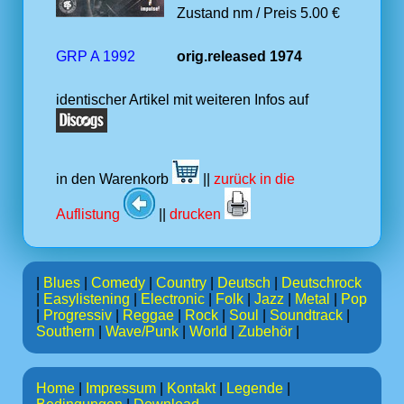
Zustand nm / Preis 5.00 €
GRP A 1992
orig.released 1974
identischer Artikel mit weiteren Infos auf
in den Warenkorb
||
zurück in die
Auflistung
||
drucken
|
Blues
|
Comedy
|
Country
|
Deutsch
|
Deutschrock
|
Easylistening
|
Electronic
|
Folk
|
Jazz
|
Metal
|
Pop
|
Progressiv
|
Reggae
|
Rock
|
Soul
|
Soundtrack
|
Southern
|
Wave/Punk
|
World
|
Zubehör
|
Home
|
Impressum
|
Kontakt
|
Legende
|