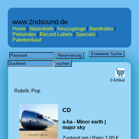
www.2ndsound.de
Home
|
Warenkorb
|
Neuzugänge
|
Bandindex
|
Preisindex
|
Record-Labels
|
Specials
|
Paketverkauf
0 Artikel
Rubrik: Pop
CD
a-ha - Minor earth |
major sky
Zustand nm / Preis 2.00 €