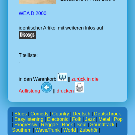
WEA D 2000
identischer Artikel mit weiteren Infos auf
Titelliste:
.
in den Warenkorb
||
zurück in die
Auflistung
||
drucken
|
Blues
|
Comedy
|
Country
|
Deutsch
|
Deutschrock
|
Easylistening
|
Electronic
|
Folk
|
Jazz
|
Metal
|
Pop
|
Progressiv
|
Reggae
|
Rock
|
Soul
|
Soundtrack
|
Southern
|
Wave/Punk
|
World
|
Zubehör
|