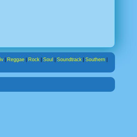
iv
|
Reggae
|
Rock
|
Soul
|
Soundtrack
|
Southern
|