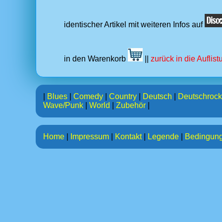
identischer Artikel mit weiteren Infos auf
in den Warenkorb
||
zurück in die Auflis
|
Blues
|
Comedy
|
Country
|
Deutsch
|
Deutschrock
Wave/Punk
|
World
|
Zubehör
|
Home
|
Impressum
|
Kontakt
|
Legende
|
Bedingun