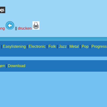
tung
||
drucken
|
Easylistening
|
Electronic
|
Folk
|
Jazz
|
Metal
|
Pop
|
Progress
gen
|
Download