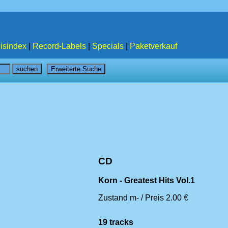
isindex
|
Record-Labels
|
Specials
|
Paketverkauf
CD
Korn - Greatest Hits Vol.1
Zustand m- / Preis 2.00 €
19 tracks