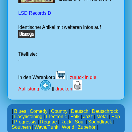
LSD Records D
identischer Artikel mit weiteren Infos auf
Titelliste:
.
in den Warenkorb
||
zurück in die
Auflistung
||
drucken
|
Blues
|
Comedy
|
Country
|
Deutsch
|
Deutschrock
|
Easylistening
|
Electronic
|
Folk
|
Jazz
|
Metal
|
Pop
|
Progressiv
|
Reggae
|
Rock
|
Soul
|
Soundtrack
|
Southern
|
Wave/Punk
|
World
|
Zubehör
|