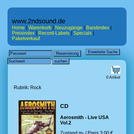
www.2ndsound.de
Home
|
Warenkorb
|
Neuzugänge
|
Bandindex
|
Preisindex
|
Record-Labels
|
Specials
|
Paketverkauf
0 Artikel
Rubrik: Rock
CD
Aerosmith - Live USA
Vol.2
Zustand m- / Preis 3.00 €