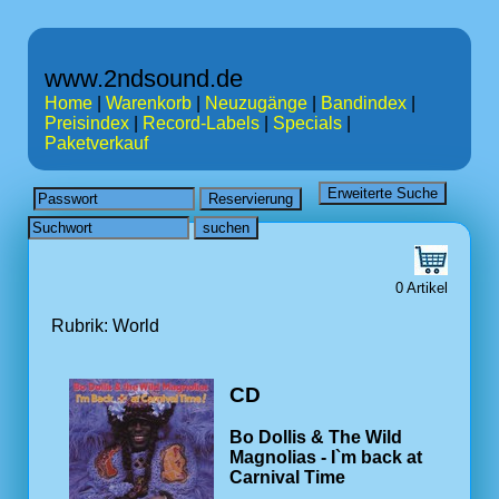
www.2ndsound.de
Home
|
Warenkorb
|
Neuzugänge
|
Bandindex
|
Preisindex
|
Record-Labels
|
Specials
|
Paketverkauf
0 Artikel
Rubrik: World
CD
Bo Dollis & The Wild
Magnolias - I`m back at
Carnival Time