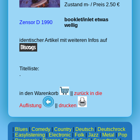
Zustand m- / Preis 2.50 €
booklet/inlet etwas
Zensor D 1990
wellig
identischer Artikel mit weiteren Infos auf
Titelliste:
.
in den Warenkorb
||
zurück in die
Auflistung
||
drucken
|
Blues
|
Comedy
|
Country
|
Deutsch
|
Deutschrock
|
Easylistening
|
Electronic
|
Folk
|
Jazz
|
Metal
|
Pop