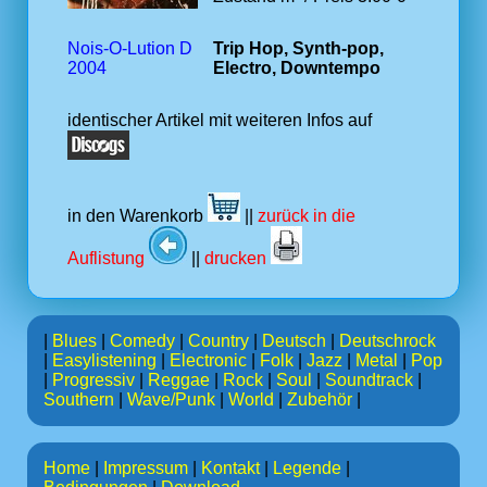
Nois-O-Lution D
Trip Hop, Synth-pop,
2004
Electro, Downtempo
identischer Artikel mit weiteren Infos auf
in den Warenkorb
||
zurück in die
Auflistung
||
drucken
|
Blues
|
Comedy
|
Country
|
Deutsch
|
Deutschrock
|
Easylistening
|
Electronic
|
Folk
|
Jazz
|
Metal
|
Pop
|
Progressiv
|
Reggae
|
Rock
|
Soul
|
Soundtrack
|
Southern
|
Wave/Punk
|
World
|
Zubehör
|
Home
|
Impressum
|
Kontakt
|
Legende
|