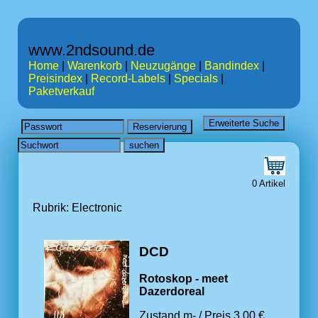
www.2ndsound.de
Home
|
Warenkorb
|
Neuzugänge
|
Bandindex
|
Preisindex
|
Record-Labels
|
Specials
|
Paketverkauf
0 Artikel
Rubrik: Electronic
DCD
Rotoskop - meet
Dazerdoreal
Zustand m- / Preis 3.00 €