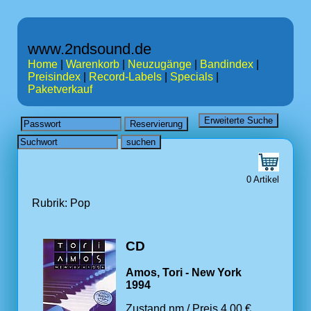
www.2ndsound.de
Home
|
Warenkorb
|
Neuzugänge
|
Bandindex
|
Preisindex
|
Record-Labels
|
Specials
|
Paketverkauf
0 Artikel
Rubrik: Pop
CD
Amos, Tori - New York
1994
Zustand nm / Preis 4.00 €