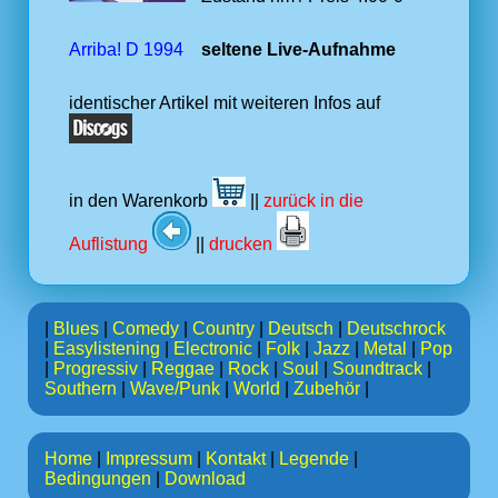
Arriba! D 1994
seltene Live-Aufnahme
identischer Artikel mit weiteren Infos auf
in den Warenkorb
||
zurück in die
Auflistung
||
drucken
|
Blues
|
Comedy
|
Country
|
Deutsch
|
Deutschrock
|
Easylistening
|
Electronic
|
Folk
|
Jazz
|
Metal
|
Pop
|
Progressiv
|
Reggae
|
Rock
|
Soul
|
Soundtrack
|
Southern
|
Wave/Punk
|
World
|
Zubehör
|
Home
|
Impressum
|
Kontakt
|
Legende
|
Bedingungen
|
Download