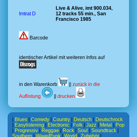
Live & Alive, imt 900.034,
Imtrat D
12 tracks 55 min., San
Francisco 1985
Barcode
identischer Artikel mit weiteren Infos auf
in den Warenkorb
||
zurück in die
Auflistung
||
drucken
|
Blues
|
Comedy
|
Country
|
Deutsch
|
Deutschrock
|
Easylistening
|
Electronic
|
Folk
|
Jazz
|
Metal
|
Pop
|
Progressiv
|
Reggae
|
Rock
|
Soul
|
Soundtrack
|
Southern
|
Wave/Punk
|
World
|
Zubehör
|