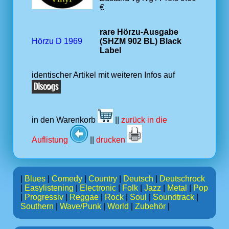
€
rare Hörzu-Ausgabe
Hörzu D 1969
(SHZM 902 BL) Black
Label
identischer Artikel mit weiteren Infos auf
in den Warenkorb
||
zurück in die
Auflistung
||
drucken
|
Blues
|
Comedy
|
Country
|
Deutsch
|
Deutschrock
|
Easylistening
|
Electronic
|
Folk
|
Jazz
|
Metal
|
Pop
|
Progressiv
|
Reggae
|
Rock
|
Soul
|
Soundtrack
|
Southern
|
Wave/Punk
|
World
|
Zubehör
|