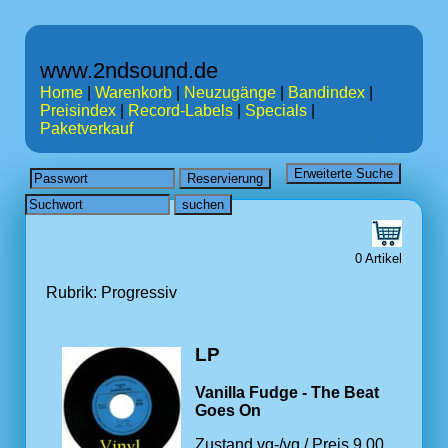
www.2ndsound.de
Home
|
Warenkorb
|
Neuzugänge
|
Bandindex
|
Preisindex
|
Record-Labels
|
Specials
|
Paketverkauf
0 Artikel
Rubrik: Progressiv
LP
Vanilla Fudge - The Beat
Goes On
Zustand vg-/vg / Preis 9.00