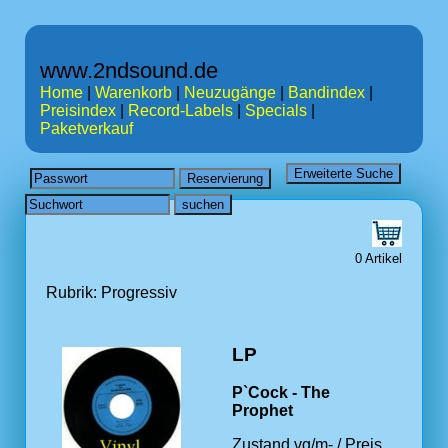
www.2ndsound.de
Home
|
Warenkorb
|
Neuzugänge
|
Bandindex
|
Preisindex
|
Record-Labels
|
Specials
|
Paketverkauf
0 Artikel
Rubrik: Progressiv
LP
P`Cock - The
Prophet
Zustand vg/m- / Preis