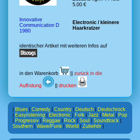
5.00 €
Innovative
Electronic / kleinere
Communication D
Haarkratzer
1980
identischer Artikel mit weiteren Infos auf
in den Warenkorb
||
zurück in die
Auflistung
||
drucken
|
Blues
|
Comedy
|
Country
|
Deutsch
|
Deutschrock
|
Easylistening
|
Electronic
|
Folk
|
Jazz
|
Metal
|
Pop
|
Progressiv
|
Reggae
|
Rock
|
Soul
|
Soundtrack
|
Southern
|
Wave/Punk
|
World
|
Zubehör
|