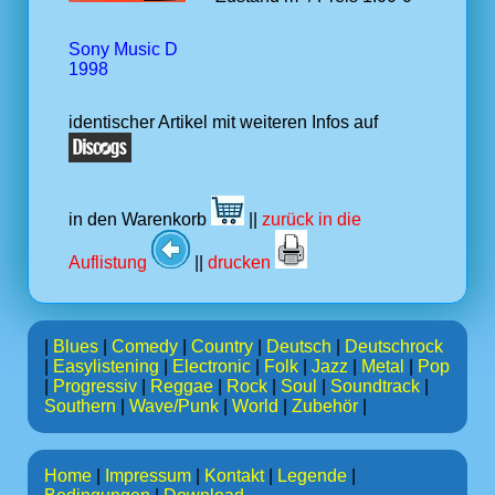
Sony Music D
1998
identischer Artikel mit weiteren Infos auf
in den Warenkorb
||
zurück in die
Auflistung
||
drucken
|
Blues
|
Comedy
|
Country
|
Deutsch
|
Deutschrock
|
Easylistening
|
Electronic
|
Folk
|
Jazz
|
Metal
|
Pop
|
Progressiv
|
Reggae
|
Rock
|
Soul
|
Soundtrack
|
Southern
|
Wave/Punk
|
World
|
Zubehör
|
Home
|
Impressum
|
Kontakt
|
Legende
|