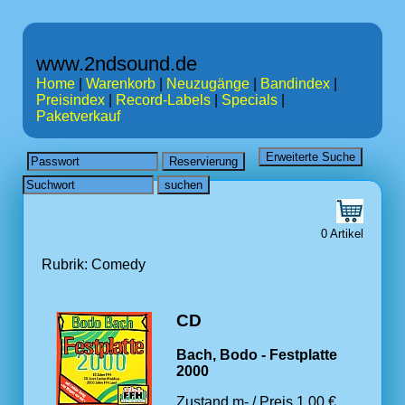
www.2ndsound.de
Home
|
Warenkorb
|
Neuzugänge
|
Bandindex
|
Preisindex
|
Record-Labels
|
Specials
|
Paketverkauf
0 Artikel
Rubrik: Comedy
CD
Bach, Bodo - Festplatte
2000
Zustand m- / Preis 1.00 €