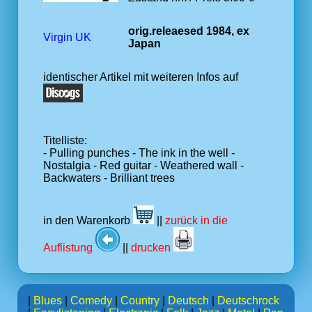
orig.releaesed 1984, ex
Virgin UK
Japan
identischer Artikel mit weiteren Infos auf
Titelliste:
- Pulling punches - The ink in the well -
Nostalgia - Red guitar - Weathered wall -
Backwaters - Brilliant trees
in den Warenkorb
||
zurück in die
Auflistung
||
drucken
|
Blues
|
Comedy
|
Country
|
Deutsch
|
Deutschrock