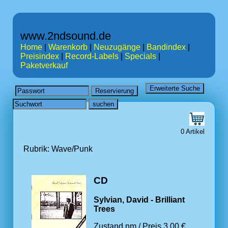
www.2ndsound.de
Home
|
Warenkorb
|
Neuzugänge
|
Bandindex
|
Preisindex
|
Record-Labels
|
Specials
|
Paketverkauf
0 Artikel
Rubrik: Wave/Punk
CD
Sylvian, David - Brilliant
Trees
Zustand nm / Preis 3.00 €