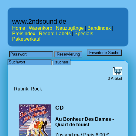
www.2ndsound.de
Home
|
Warenkorb
|
Neuzugänge
|
Bandindex
|
Preisindex
|
Record-Labels
|
Specials
|
Paketverkauf
0 Artikel
Rubrik: Rock
CD
Au Bonheur Des Dames -
Quart de touist
Zustand m- / Preis 6.00 €