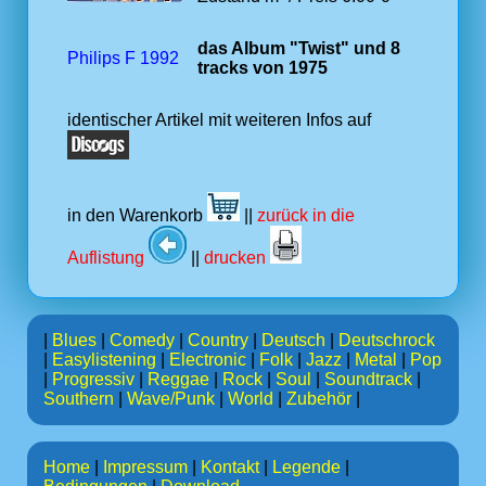
das Album "Twist" und 8
Philips F 1992
tracks von 1975
identischer Artikel mit weiteren Infos auf
in den Warenkorb
||
zurück in die
Auflistung
||
drucken
|
Blues
|
Comedy
|
Country
|
Deutsch
|
Deutschrock
|
Easylistening
|
Electronic
|
Folk
|
Jazz
|
Metal
|
Pop
|
Progressiv
|
Reggae
|
Rock
|
Soul
|
Soundtrack
|
Southern
|
Wave/Punk
|
World
|
Zubehör
|
Home
|
Impressum
|
Kontakt
|
Legende
|