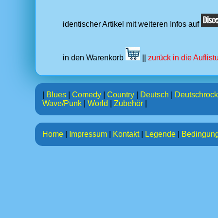
identischer Artikel mit weiteren Infos auf
in den Warenkorb
||
zurück in die Auflis
|
Blues
|
Comedy
|
Country
|
Deutsch
|
Deutschrock
Wave/Punk
|
World
|
Zubehör
|
Home
|
Impressum
|
Kontakt
|
Legende
|
Bedingun