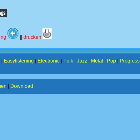
tung
||
drucken
|
Easylistening
|
Electronic
|
Folk
|
Jazz
|
Metal
|
Pop
|
Progress
gen
|
Download