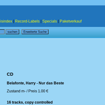
isindex
|
Record-Labels
|
Specials
|
Paketverkauf
CD
Belafonte, Harry - Nur das Beste
Zustand m- / Preis 1.00 €
16 tracks, copy controlled