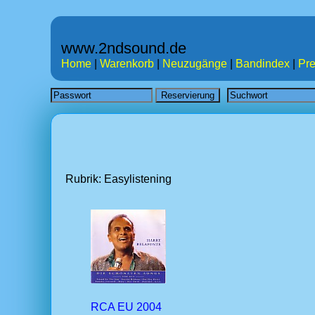
www.2ndsound.de
Home
|
Warenkorb
|
Neuzugänge
|
Bandindex
|
Pre
Rubrik: Easylistening
RCA EU 2004