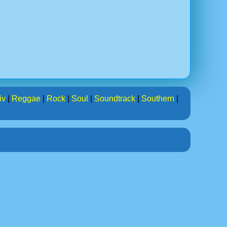
iv
|
Reggae
|
Rock
|
Soul
|
Soundtrack
|
Southern
|