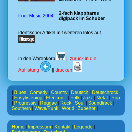
2-fach klappbares
Four Music 2004
digipack im Schuber
identischer Artikel mit weiteren Infos auf
in den Warenkorb
||
zurück in die
Auflistung
||
drucken
|
Blues
|
Comedy
|
Country
|
Deutsch
|
Deutschrock
|
Easylistening
|
Electronic
|
Folk
|
Jazz
|
Metal
|
Pop
|
Progressiv
|
Reggae
|
Rock
|
Soul
|
Soundtrack
|
Southern
|
Wave/Punk
|
World
|
Zubehör
|
Home
|
Impressum
|
Kontakt
|
Legende
|