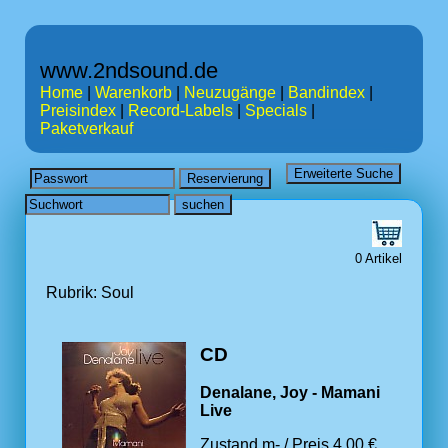
www.2ndsound.de
Home
|
Warenkorb
|
Neuzugänge
|
Bandindex
|
Preisindex
|
Record-Labels
|
Specials
|
Paketverkauf
0 Artikel
Rubrik: Soul
CD
Denalane, Joy - Mamani
Live
Zustand m- / Preis 4.00 €