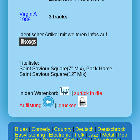
Virgin A
3 tracks
1989
identischer Artikel mit weiteren Infos auf
Titelliste:
Saint Saviour Square(7" Mix), Back Home,
Saint Saviour Square(12" Mix)
in den Warenkorb
||
zurück in die
Auflistung
||
drucken
|
Blues
|
Comedy
|
Country
|
Deutsch
|
Deutschrock
|
Easylistening
|
Electronic
|
Folk
|
Jazz
|
Metal
|
Pop