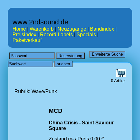
www.2ndsound.de
Home
|
Warenkorb
|
Neuzugänge
|
Bandindex
|
Preisindex
|
Record-Labels
|
Specials
|
Paketverkauf
0 Artikel
Rubrik: Wave/Punk
MCD
China Crisis - Saint Saviour
Square
Zustand m- / Preis 0.00 €