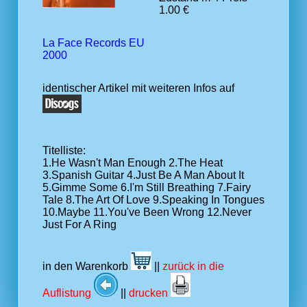
1.00 €
La Face Records EU
2000
identischer Artikel mit weiteren Infos auf
Titelliste:
1.He Wasn't Man Enough 2.The Heat
3.Spanish Guitar 4.Just Be A Man About It
5.Gimme Some 6.I'm Still Breathing 7.Fairy
Tale 8.The Art Of Love 9.Speaking In Tongues
10.Maybe 11.You've Been Wrong 12.Never
Just For A Ring
in den Warenkorb
||
zurück in die
Auflistung
||
drucken