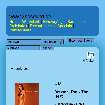
www.2ndsound.de
Home
|
Warenkorb
|
Neuzugänge
|
Bandindex
|
Preisindex
|
Record-Labels
|
Specials
|
Paketverkauf
0 Artikel
Rubrik: Soul
CD
Braxton, Toni - The
Heat
Zustand m- / Preis