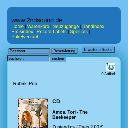
www.2ndsound.de
Home
|
Warenkorb
|
Neuzugänge
|
Bandindex
|
Preisindex
|
Record-Labels
|
Specials
|
Paketverkauf
0 Artikel
Rubrik: Pop
CD
Amos, Tori - The
Beekeeper
Zustand m- / Preis 2.00 €