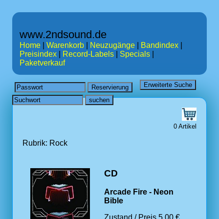
www.2ndsound.de
Home
|
Warenkorb
|
Neuzugänge
|
Bandindex
|
Preisindex
|
Record-Labels
|
Specials
|
Paketverkauf
0 Artikel
Rubrik: Rock
CD
Arcade Fire - Neon
Bible
Zustand / Preis 5.00 €