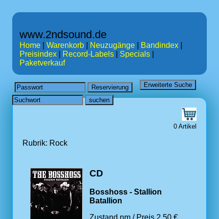
www.2ndsound.de
Home
|
Warenkorb
|
Neuzugänge
|
Bandindex
|
Preisindex
|
Record-Labels
|
Specials
|
Paketverkauf
0 Artikel
Rubrik: Rock
CD
Bosshoss - Stallion
Batallion
Zustand nm / Preis 2.50 €