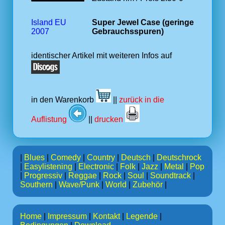
Island EU
Super Jewel Case (geringe
2007
Gebrauchsspuren)
identischer Artikel mit weiteren Infos auf
in den Warenkorb
||
zurück in die
Auflistung
||
drucken
|
Blues
|
Comedy
|
Country
|
Deutsch
|
Deutschrock
|
Easylistening
|
Electronic
|
Folk
|
Jazz
|
Metal
|
Pop
|
Progressiv
|
Reggae
|
Rock
|
Soul
|
Soundtrack
|
Southern
|
Wave/Punk
|
World
|
Zubehör
|
Home
|
Impressum
|
Kontakt
|
Legende
|