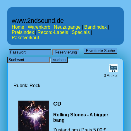
www.2ndsound.de
Home
|
Warenkorb
|
Neuzugänge
|
Bandindex
|
Preisindex
|
Record-Labels
|
Specials
|
Paketverkauf
0 Artikel
Rubrik: Rock
CD
Rolling Stones - A bigger
bang
Zustand nm / Preis 5.00 €