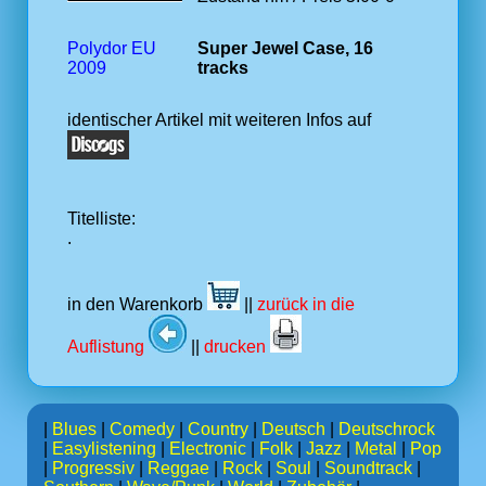
Polydor EU
Super Jewel Case, 16
2009
tracks
identischer Artikel mit weiteren Infos auf
Titelliste:
.
in den Warenkorb
||
zurück in die
Auflistung
||
drucken
|
Blues
|
Comedy
|
Country
|
Deutsch
|
Deutschrock
|
Easylistening
|
Electronic
|
Folk
|
Jazz
|
Metal
|
Pop
|
Progressiv
|
Reggae
|
Rock
|
Soul
|
Soundtrack
|