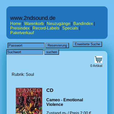
www.2ndsound.de
Home
|
Warenkorb
|
Neuzugänge
|
Bandindex
|
Preisindex
|
Record-Labels
|
Specials
|
Paketverkauf
0 Artikel
Rubrik: Soul
CD
Cameo - Emotional
Violence
Zustand m- / Preis 2.00 €