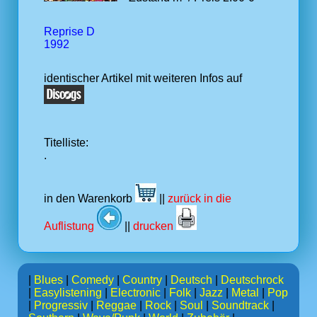
Reprise D
1992
identischer Artikel mit weiteren Infos auf
Titelliste:
.
in den Warenkorb
||
zurück in die
Auflistung
||
drucken
|
Blues
|
Comedy
|
Country
|
Deutsch
|
Deutschrock
|
Easylistening
|
Electronic
|
Folk
|
Jazz
|
Metal
|
Pop
|
Progressiv
|
Reggae
|
Rock
|
Soul
|
Soundtrack
|