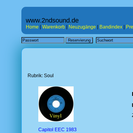
www.2ndsound.de
Home
|
Warenkorb
|
Neuzugänge
|
Bandindex
|
Pre
Rubrik: Soul
Capitol EEC 1983