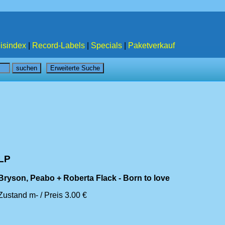
isindex
|
Record-Labels
|
Specials
|
Paketverkauf
LP
Bryson, Peabo + Roberta Flack - Born to love
Zustand m- / Preis 3.00 €