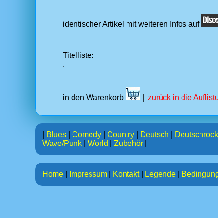
identischer Artikel mit weiteren Infos auf
Titelliste:
.
in den Warenkorb
||
zurück in die Auflis
|
Blues
|
Comedy
|
Country
|
Deutsch
|
Deutschrock
Wave/Punk
|
World
|
Zubehör
|
Home
|
Impressum
|
Kontakt
|
Legende
|
Bedingun