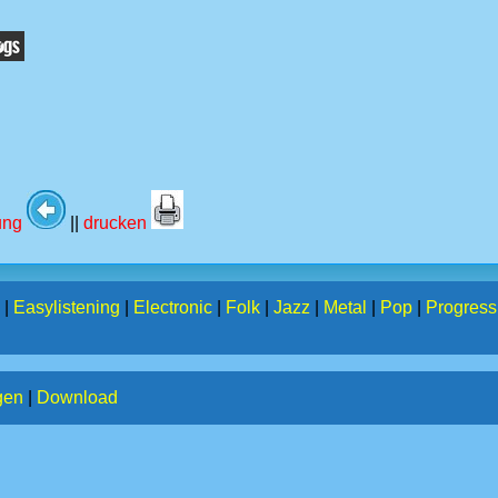
tung
||
drucken
|
Easylistening
|
Electronic
|
Folk
|
Jazz
|
Metal
|
Pop
|
Progress
gen
|
Download