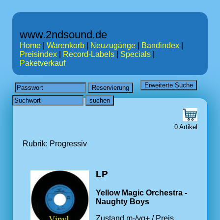
www.2ndsound.de
Home
|
Warenkorb
|
Neuzugänge
|
Bandindex
|
Preisindex
|
Record-Labels
|
Specials
|
Paketverkauf
0 Artikel
Rubrik: Progressiv
LP
Yellow Magic Orchestra -
Naughty Boys
Zustand m-/vg+ / Preis