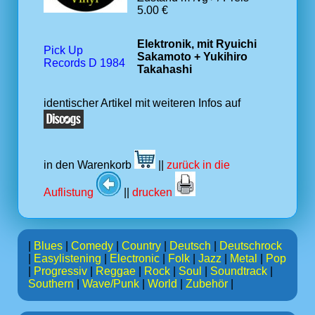
5.00 €
Elektronik, mit Ryuichi
Pick Up
Sakamoto + Yukihiro
Records D 1984
Takahashi
identischer Artikel mit weiteren Infos auf
in den Warenkorb
||
zurück in die
Auflistung
||
drucken
|
Blues
|
Comedy
|
Country
|
Deutsch
|
Deutschrock
|
Easylistening
|
Electronic
|
Folk
|
Jazz
|
Metal
|
Pop
|
Progressiv
|
Reggae
|
Rock
|
Soul
|
Soundtrack
|
Southern
|
Wave/Punk
|
World
|
Zubehör
|