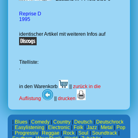
Reprise D
1995
identischer Artikel mit weiteren Infos auf
Titelliste:
.
in den Warenkorb
||
zurück in die
Auflistung
||
drucken
|
Blues
|
Comedy
|
Country
|
Deutsch
|
Deutschrock
|
Easylistening
|
Electronic
|
Folk
|
Jazz
|
Metal
|
Pop
|
Progressiv
|
Reggae
|
Rock
|
Soul
|
Soundtrack
|