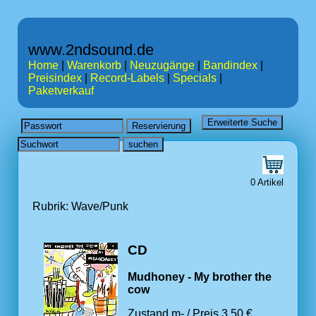
www.2ndsound.de
Home
|
Warenkorb
|
Neuzugänge
|
Bandindex
|
Preisindex
|
Record-Labels
|
Specials
|
Paketverkauf
0 Artikel
Rubrik: Wave/Punk
CD
Mudhoney - My brother the
cow
Zustand m- / Preis 3.50 €