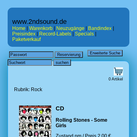
www.2ndsound.de
Home
|
Warenkorb
|
Neuzugänge
|
Bandindex
|
Preisindex
|
Record-Labels
|
Specials
|
Paketverkauf
0 Artikel
Rubrik: Rock
CD
Rolling Stones - Some
Girls
Zustand nm / Preis 2.00 €