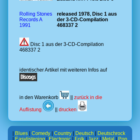
Rolling Stones
released 1978, Disc 1 aus
Records A
der 3-CD-Compilation
1991
468337 2
Disc 1 aus der 3-CD-Compilation
468337 2
identischer Artikel mit weiteren Infos auf
in den Warenkorb
||
zurück in die
Auflistung
||
drucken
|
Blues
|
Comedy
|
Country
|
Deutsch
|
Deutschrock
|
Easylistening
|
Electronic
|
Folk
|
Jazz
|
Metal
|
Pop