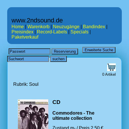
www.2ndsound.de
Home
|
Warenkorb
|
Neuzugänge
|
Bandindex
|
Preisindex
|
Record-Labels
|
Specials
|
Paketverkauf
0 Artikel
Rubrik: Soul
CD
Commodores - The
ultimate collection
Zustand m- / Preis 2.50 €