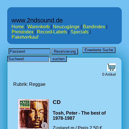
www.2ndsound.de
Home
|
Warenkorb
|
Neuzugänge
|
Bandindex
|
Preisindex
|
Record-Labels
|
Specials
|
Paketverkauf
0 Artikel
Rubrik: Reggae
CD
Tosh, Peter - The best of
1978-1987
Zustand m / Preis 2.50 €