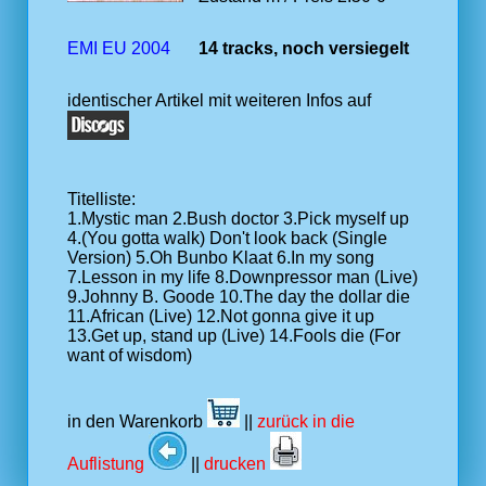
EMI EU 2004
14 tracks, noch versiegelt
identischer Artikel mit weiteren Infos auf
Titelliste:
1.Mystic man 2.Bush doctor 3.Pick myself up
4.(You gotta walk) Don't look back (Single
Version) 5.Oh Bunbo Klaat 6.In my song
7.Lesson in my life 8.Downpressor man (Live)
9.Johnny B. Goode 10.The day the dollar die
11.African (Live) 12.Not gonna give it up
13.Get up, stand up (Live) 14.Fools die (For
want of wisdom)
in den Warenkorb
||
zurück in die
Auflistung
||
drucken