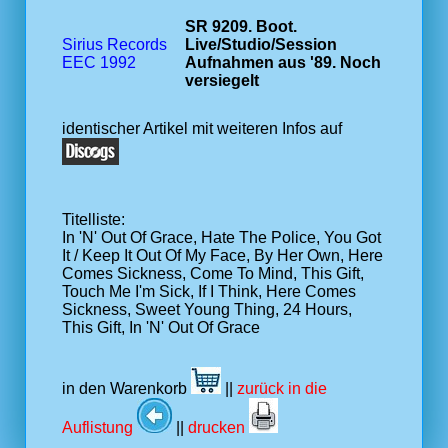
SR 9209. Boot.
Sirius Records
Live/Studio/Session
EEC 1992
Aufnahmen aus '89. Noch
versiegelt
identischer Artikel mit weiteren Infos auf
Titelliste:
In 'N' Out Of Grace, Hate The Police, You Got
It / Keep It Out Of My Face, By Her Own, Here
Comes Sickness, Come To Mind, This Gift,
Touch Me I'm Sick, If I Think, Here Comes
Sickness, Sweet Young Thing, 24 Hours,
This Gift, In 'N' Out Of Grace
in den Warenkorb
||
zurück in die
Auflistung
||
drucken