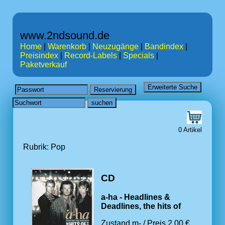
www.2ndsound.de
Home
|
Warenkorb
|
Neuzugänge
|
Bandindex
|
Preisindex
|
Record-Labels
|
Specials
|
Paketverkauf
0 Artikel
Rubrik: Pop
CD
a-ha - Headlines &
Deadlines, the hits of
Zustand m- / Preis 2.00 €